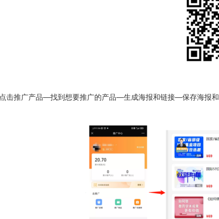
点击推广产品—找到想要推广的产品—生成海报和链接—保存海报